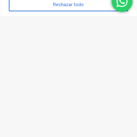
Rechazar todo
Métodos de pago
© 2023 Hadescan All rights reserved ·
Aviso Legal
·
Política de privacidad
·
Política de cookies
| Powered by
binary