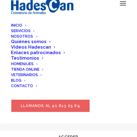
INICIO
No has iniciado sesión
SERVICIOS
NOSOTROS
Quiénes somos
Videos Hadescan
Enlaces patrocinados
Testimonios
Nombre de usuario o correo electrónico
HOMENAJES
TIENDA ONLINE
VETERINARIOS
BLOG
CONTACTO
Contraseña
LLÁMANOS AL 91 813 05 69
Recuérdame