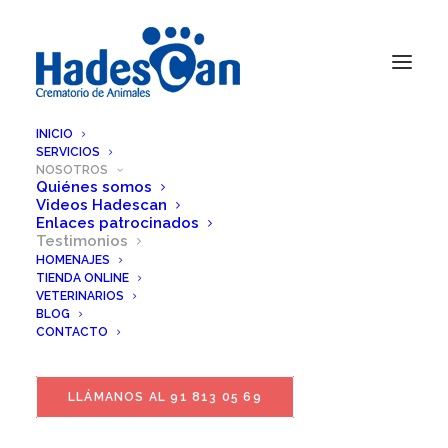
INICIO
SERVICIOS
Testimonios de clientes
NOSOTROS
Quiénes somos
Videos Hadescan
Enlaces patrocinados
Testimonios
Lee los
testimonios de clientes
que han confiado
HOMENAJES
en
Hadescan
para despedir a su mascota. Opiniones
TIENDA ONLINE
reales llenas de amor, respeto y gratitud.
VETERINARIOS
BLOG
CONTACTO
LLÁMANOS AL 91 813 05 69