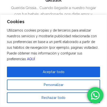
GRISSIA
Querida Grissia... Cuando llegaste a nuestro hogar
con tus bebés, abandonada, nos diste amor y
confianza en tus maravillosos 16 años y eso lo
Cookies
hemos recibido hoy con vosotros HADESCAN...
Utilizamos cookies propias y de terceros para analizar
GRACIAS POR ESTAR AHI PARA GRISSIA Y PARA
nuestros servicios y mostrarle publicidad relacionada con
NOSOTROS... HA SIDO UN PLACER.
sus preferencias en base a un perfil elaborado a partir de
sus hábitos de navegación (por ejemplo, páginas visitadas).
Por Sara Rojo
Puede obtener más información y configurar sus
preferencias
AQUÍ
Gracias Hadescan por humanizar
Aceptar todo
Cuando hace 2 años mi perro Niko se fue, el dolor
tan intenso que tuve quedó reducido por la
Personalizar
profesionalidad, al amor, el cuidado y la sensibilidad
mostrada por ustedes. Los que tenemos peluditos
Rechazar todo
sabemos lo que es la ausencia de ellos y lo que