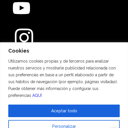
Cookies
Métodos de pago
Utilizamos cookies propias y de terceros para analizar
nuestros servicios y mostrarle publicidad relacionada con
sus preferencias en base a un perfil elaborado a partir de
sus hábitos de navegación (por ejemplo, páginas visitadas).
Puede obtener más información y configurar sus
preferencias
AQUÍ
Aceptar todo
© 2023 Hadescan All rights reserved ·
Aviso Legal
·
Política de privacidad
·
Personalizar