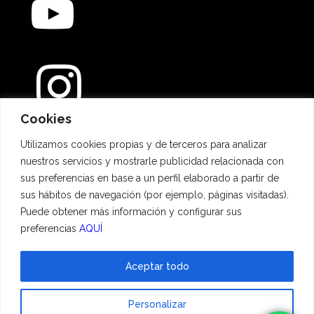
Cookies
Métodos de pago
Utilizamos cookies propias y de terceros para analizar
nuestros servicios y mostrarle publicidad relacionada con
sus preferencias en base a un perfil elaborado a partir de
sus hábitos de navegación (por ejemplo, páginas visitadas).
Puede obtener más información y configurar sus
preferencias
AQUÍ
Aceptar todo
© 2023 Hadescan All rights reserved ·
Aviso Legal
·
Política de privacidad
·
Personalizar