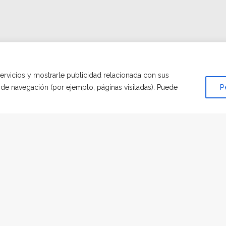
servicios y mostrarle publicidad relacionada con sus
s de navegación (por ejemplo, páginas visitadas). Puede
P
adiós
SEÑAS
|
POR
JESÚS SERRADILLA FERNÁNDEZ
s y nuestra perrita un trato perfecto. Pensábamos que no nos 