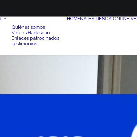
S
HOMENAJES
TIENDA ONLINE
VE
Quiénes somos
Videos Hadescan
Enlaces patrocinados
Testimonios