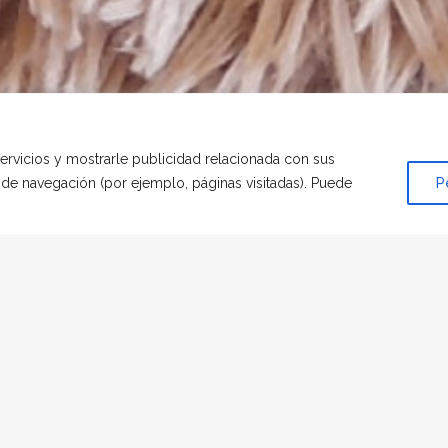
servicios y mostrarle publicidad relacionada con sus
s de navegación (por ejemplo, páginas visitadas). Puede
P
MENAJE
|
POR
CAROLINA MARÍA RODRÍGUEZ FOMINAYA
st, your lengend never will”