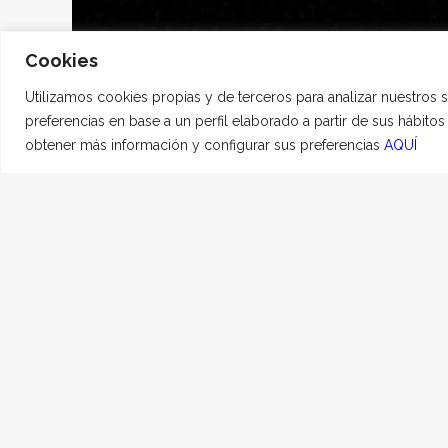
Cookies
Utilizamos cookies propias y de terceros para analizar nuestros 
preferencias en base a un perfil elaborado a partir de sus hábito
obtener más información y configurar sus preferencias
AQUÍ
BRUNO
26 FEBRERO, 2025
|
E
Mi mejor compañero de v
hacerme feliz” y lo has