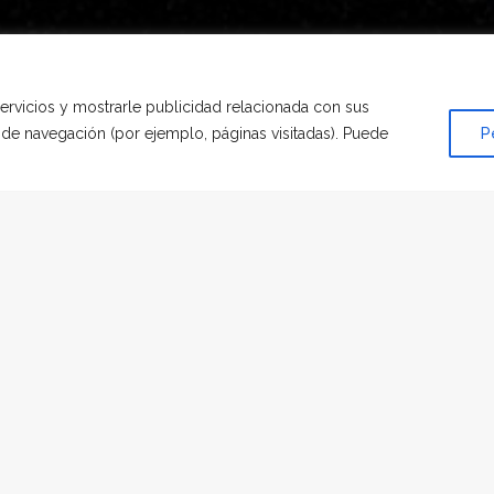
servicios y mostrarle publicidad relacionada con sus
s de navegación (por ejemplo, páginas visitadas). Puede
P
N
HOMENAJE
|
POR
MODESTA ARCOS
iajes, mi fiel amigo, cuando viniste a mi vida dije estas palab
 cumplido, te amaré siempre!