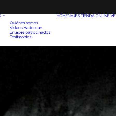
S
HOMENAJES
TIENDA ONLINE
VE
Quiénes somos
Videos Hadescan
Enlaces patrocinados
Testimonios