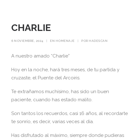
CHARLIE
6 NOVIEMBRE, 2024
|
EN
HOMENAJE
|
POR
HADESCAN
A nuestro amado “Charlie”
Hoy en la noche, hará tres meses, de tu partida y
cruzaste, el Puente del Arcoiris.
Te extrañamos muchísimo, has sido un buen
paciente, cuando has estado malito.
Son tantos los recuerdos, casi 16 años, al recordarte
te sonrío, es decir, varias veces al día.
Has disfrutado al máximo, siempre donde pudieras