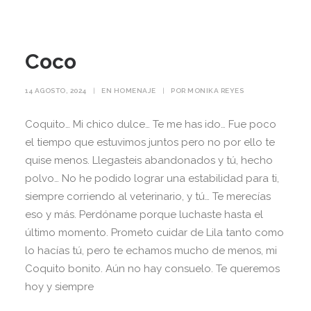
Coco
14 AGOSTO, 2024
|
EN
HOMENAJE
|
POR
MONIKA REYES
Coquito… Mi chico dulce… Te me has ido… Fue poco
el tiempo que estuvimos juntos pero no por ello te
quise menos. Llegasteis abandonados y tú, hecho
polvo… No he podido lograr una estabilidad para ti,
siempre corriendo al veterinario, y tú… Te merecías
eso y más. Perdóname porque luchaste hasta el
último momento. Prometo cuidar de Lila tanto como
lo hacías tú, pero te echamos mucho de menos, mi
Coquito bonito. Aún no hay consuelo. Te queremos
hoy y siempre