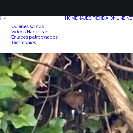
S
HOMENAJES
TIENDA ONLINE
VE
Quiénes somos
Videos Hadescan
Enlaces patrocinados
Testimonios