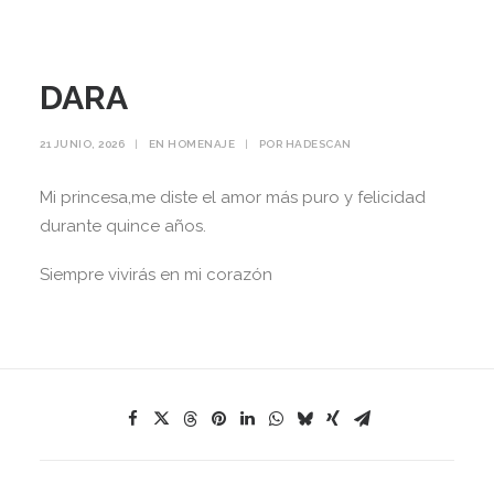
DARA
21 JUNIO, 2026
|
EN
HOMENAJE
|
POR
HADESCAN
Mi princesa,me diste el amor más puro y felicidad
durante quince años.
Siempre vivirás en mi corazón