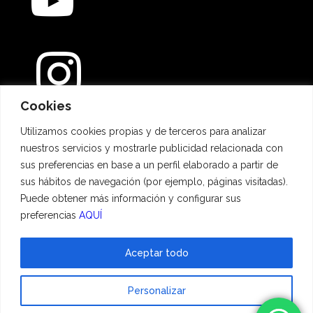
Cookies
Métodos de pago
Utilizamos cookies propias y de terceros para analizar
nuestros servicios y mostrarle publicidad relacionada con
sus preferencias en base a un perfil elaborado a partir de
sus hábitos de navegación (por ejemplo, páginas visitadas).
Puede obtener más información y configurar sus
preferencias
AQUÍ
Aceptar todo
© 2023 Hadescan All rights reserved ·
Aviso Legal
·
Política de privacidad
·
Personalizar
Política de cookies
| Powered by
binary