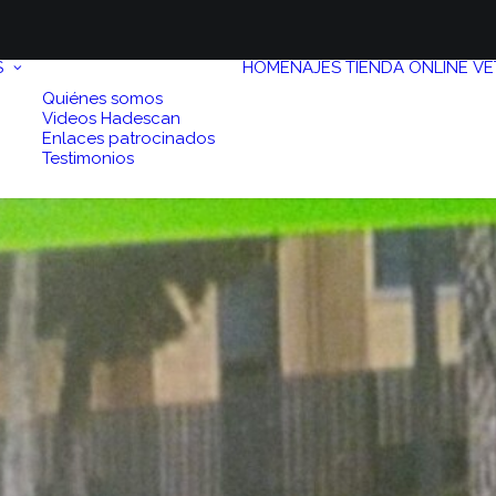
S
HOMENAJES
TIENDA ONLINE
VE
Quiénes somos
Videos Hadescan
Enlaces patrocinados
Testimonios