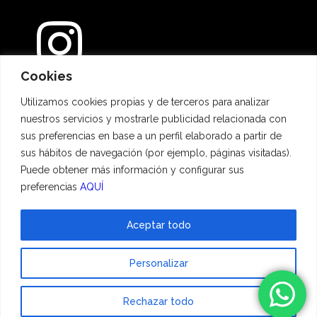
Cookies
Métodos de pago
Utilizamos cookies propias y de terceros para analizar
nuestros servicios y mostrarle publicidad relacionada con
sus preferencias en base a un perfil elaborado a partir de
sus hábitos de navegación (por ejemplo, páginas visitadas).
Puede obtener más información y configurar sus
preferencias
AQUÍ
Aceptar todo
© 2023 Hadescan All rights reserved ·
Aviso Legal
·
Política de privacidad
·
Personalizar
Política de cookies
| Powered by
binary
Rechazar todo