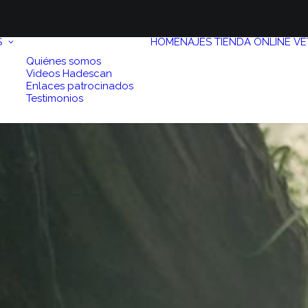
S
HOMENAJES
TIENDA ONLINE
VE
Quiénes somos
Videos Hadescan
Enlaces patrocinados
Testimonios