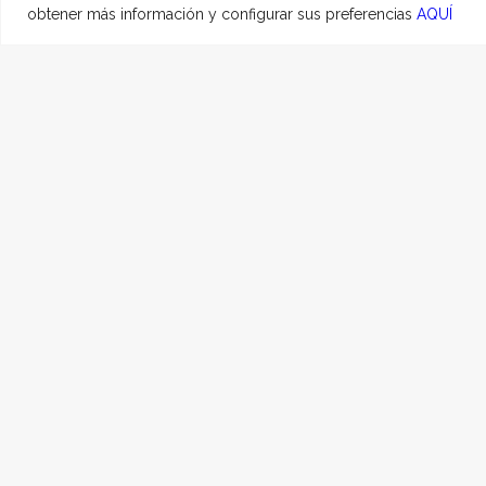
obtener más información y configurar sus preferencias
AQUÍ
DUNA
14 AGOSTO, 2024
|
E
A nuestra querida, Dun
Hace un mes que te fui
acompañada de los abue
lo felices que nos hici
para estar eternamente
Siempre serás nuestra D