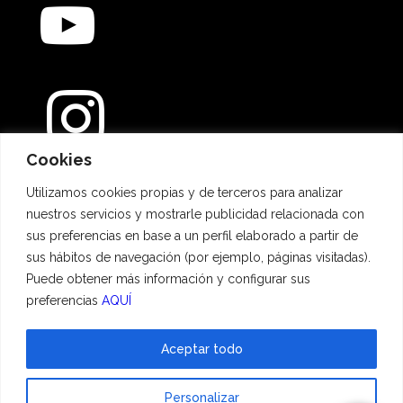
Cookies
Métodos de pago
Utilizamos cookies propias y de terceros para analizar
nuestros servicios y mostrarle publicidad relacionada con
sus preferencias en base a un perfil elaborado a partir de
sus hábitos de navegación (por ejemplo, páginas visitadas).
Puede obtener más información y configurar sus
preferencias
AQUÍ
Aceptar todo
© 2023 Hadescan All rights reserved ·
Aviso Legal
·
Política de privacidad
·
Personalizar