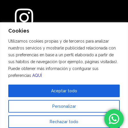
Cookies
Métodos de pago
Utilizamos cookies propias y de terceros para analizar
nuestros servicios y mostrarle publicidad relacionada con
sus preferencias en base a un perfil elaborado a partir de
sus hábitos de navegación (por ejemplo, páginas visitadas).
Puede obtener más información y configurar sus
preferencias
AQUÍ
Aceptar todo
© 2023 Hadescan All rights reserved ·
Aviso Legal
·
Política de privacidad
·
Personalizar
Política de cookies
| Powered by
binary
Rechazar todo