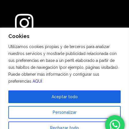
Cookies
Métodos de pago
Utilizamos cookies propias y de terceros para analizar
nuestros servicios y mostrarle publicidad relacionada con
sus preferencias en base a un perfil elaborado a partir de
sus hábitos de navegación (por ejemplo, páginas visitadas).
Puede obtener más información y configurar sus
preferencias
AQUÍ
Aceptar todo
© 2023 Hadescan All rights reserved ·
Aviso Legal
·
Política de privacidad
·
Personalizar
Política de cookies
| Powered by
binary
Rechazar todo