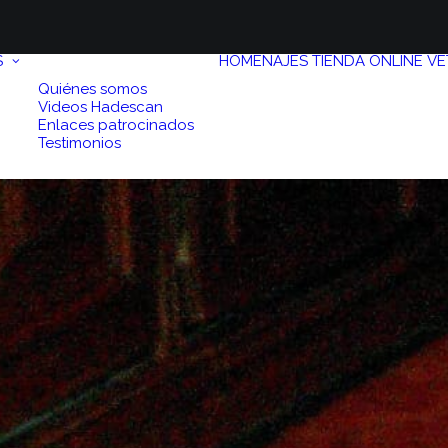
S
HOMENAJES
TIENDA ONLINE
VE
Quiénes somos
Videos Hadescan
Enlaces patrocinados
Testimonios