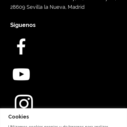
28609 Sevilla la Nueva, Madrid
Síguenos
Cookies
Utilizamos cookies propias y de terceros para analizar