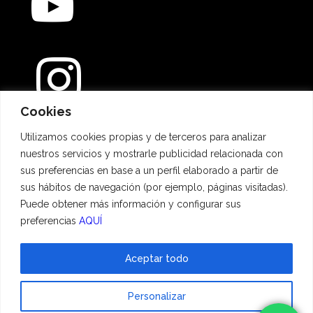
Cookies
Métodos de pago
Utilizamos cookies propias y de terceros para analizar
nuestros servicios y mostrarle publicidad relacionada con
sus preferencias en base a un perfil elaborado a partir de
sus hábitos de navegación (por ejemplo, páginas visitadas).
Puede obtener más información y configurar sus
preferencias
AQUÍ
Aceptar todo
© 2023 Hadescan All rights reserved ·
Aviso Legal
·
Política de privacidad
·
Personalizar
Política de cookies
| Powered by
binary