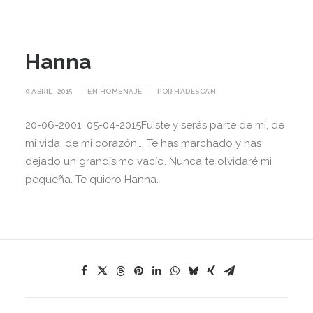
Hanna
9 ABRIL, 2015
|
EN
HOMENAJE
|
POR
HADESCAN
20-06-2001 05-04-2015Fuiste y serás parte de mi, de
mi vida, de mi corazón…. Te has marchado y has
dejado un grandísimo vacío. Nunca te olvidaré mi
pequeña. Te quiero Hanna.