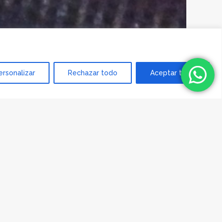
ersonalizar
Rechazar todo
Aceptar todo
re.Te llevaré en mi
. Nos volveremos a