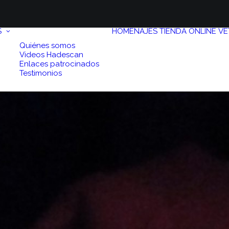
S
HOMENAJES
TIENDA ONLINE
VE
Quiénes somos
Videos Hadescan
Enlaces patrocinados
Testimonios