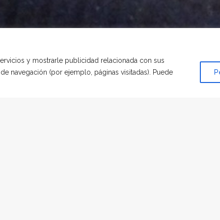
servicios y mostrarle publicidad relacionada con sus
s de navegación (por ejemplo, páginas visitadas). Puede
P
HOMENAJE
|
POR
HADESCAN
más valiente, tan pequeñita y tan grande…te recordaremos siemp
amás leoncita. Ahora el recuerdo y en un país multicolor, amor