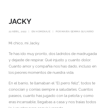
JACKY
22 ABRIL, 2022
|
EN
HOMENAJE
|
POR
MARÍA GEMMA GUIJARRO
Mi chico, mi Jacky.
Te has ido muy pronto, dos ladridos de madrugada
y dejaste de respirar. Qué injusto y cuanto dolor.
Cuanto amor y compañía nos has dado, incluso en
los peores momentos de nuestra vida.
En el barrio, te llamaban el “El perro feliz”, todos te
conocían y corrías siempre a saludarles. Cuantos
paseos, cuanto has jugado con la pelota y como
eras incansable, llegabas a casa y nos traías todos