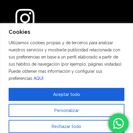
Cookies
Métodos de pago
Utilizamos cookies propias y de terceros para analizar
nuestros servicios y mostrarle publicidad relacionada con
sus preferencias en base a un perfil elaborado a partir de
sus hábitos de navegación (por ejemplo, páginas visitadas).
Puede obtener más información y configurar sus
preferencias
AQUÍ
Aceptar todo
© 2023 Hadescan All rights reserved ·
Aviso Legal
·
Política de privacidad
·
Personalizar
Política de cookies
| Powered by
binary
Rechazar todo