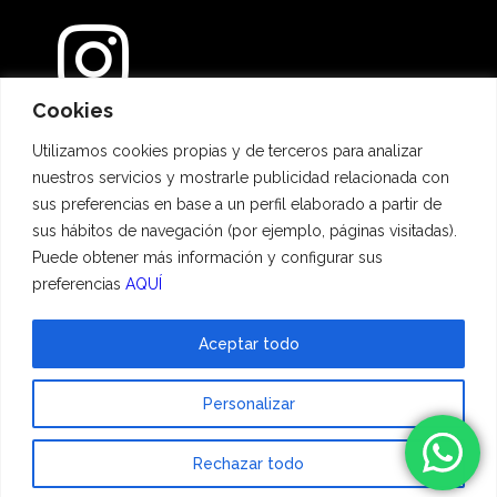
Cookies
Métodos de pago
Utilizamos cookies propias y de terceros para analizar
nuestros servicios y mostrarle publicidad relacionada con
sus preferencias en base a un perfil elaborado a partir de
sus hábitos de navegación (por ejemplo, páginas visitadas).
Puede obtener más información y configurar sus
preferencias
AQUÍ
Aceptar todo
© 2023 Hadescan All rights reserved ·
Aviso Legal
·
Política de privacidad
·
Personalizar
Política de cookies
| Powered by
binary
Rechazar todo