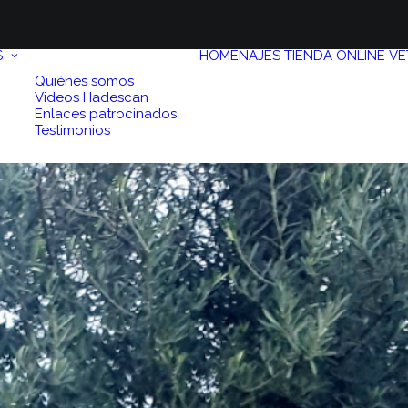
S
HOMENAJES
TIENDA ONLINE
VE
Quiénes somos
Videos Hadescan
Enlaces patrocinados
Testimonios