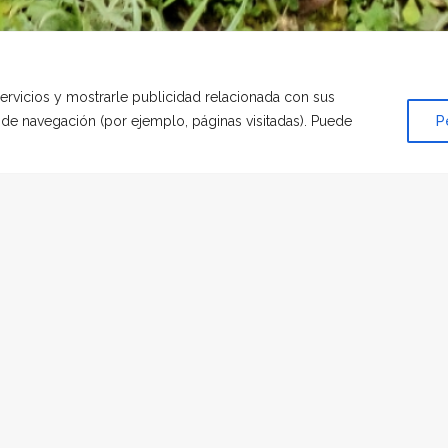
servicios y mostrarle publicidad relacionada con sus
s de navegación (por ejemplo, páginas visitadas). Puede
P
IN CATEGORÍA
|
POR
GLORIA
lo, no puedo decirte adiós te veo y te veré siempre a mi lado. 
mpre.