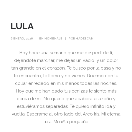
LULA
6 ENERO, 2026
|
EN
HOMENAJE
|
POR
HADESCAN
Hoy hace una semana que me despedí de tí,
dejándote marchar, me dejas un vacío y un dolor
tan grande en el corazón. Te busco por la casa y no
te encuentro, te llamo y no vienes. Duermo con tu
collar enredado en mis manos todas las noches.
Hoy que me han dado tus cenizas te siento más
cerca de mí. No quería que acabara este año y
estuviéramos separadas. Te quiero infinito ida y
vuelta. Esperame al otro lado del Arco Iris. Mi eterna
Lula. Mi niña pequeña.