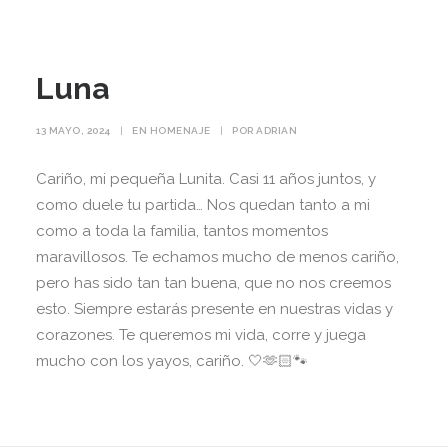
Luna
13 MAYO, 2024
|
EN
HOMENAJE
|
POR
ADRIAN
Cariño, mi pequeña Lunita. Casi 11 años juntos, y
como duele tu partida… Nos quedan tanto a mi
como a toda la familia, tantos momentos
maravillosos. Te echamos mucho de menos cariño,
pero has sido tan tan buena, que no nos creemos
esto. Siempre estarás presente en nuestras vidas y
corazones. Te queremos mi vida, corre y juega
mucho con los yayos, cariño. 🤍🫶🏻🐾