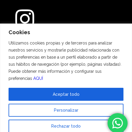
Cookies
Métodos de pago
Utilizamos cookies propias y de terceros para analizar
nuestros servicios y mostrarle publicidad relacionada con
sus preferencias en base a un perfil elaborado a partir de
sus hábitos de navegación (por ejemplo, páginas visitadas).
Puede obtener más información y configurar sus
preferencias
AQUÍ
Aceptar todo
© 2023 Hadescan All rights reserved ·
Aviso Legal
·
Política de privacidad
·
Personalizar
Política de cookies
| Powered by
binary
Rechazar todo