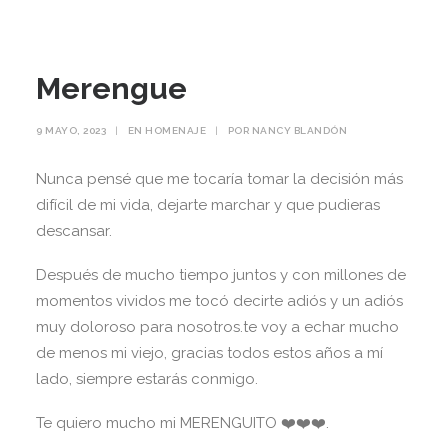
Merengue
9 MAYO, 2023
|
EN
HOMENAJE
|
POR
NANCY BLANDÓN
Nunca pensé que me tocaría tomar la decisión más
difícil de mi vida, dejarte marchar y que pudieras
descansar.
Después de mucho tiempo juntos y con millones de
momentos vividos me tocó decirte adiós y un adiós
muy doloroso para nosotros.te voy a echar mucho
de menos mi viejo, gracias todos estos años a mí
lado, siempre estarás conmigo.
Te quiero mucho mi MERENGUITO ❤️❤️❤️.