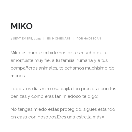
MIKO
3 SEPTIEMBRE, 2025
|
EN
HOMENAJE
|
POR
HADESCAN
Miko es duro escribirte,nos distes mucho de tu
amor,fuiste muy fiel a tu familia humana y a tus
compañeros animales, te echamos muchísimo de
menos .
Todos los días miro esa cajita tan preciosa con tus
cenizas y como eras tan miedoso te digo;
No tengas miedo estás protegido, sigues estando
en casa con nosotros.Eres una estrella más⭐