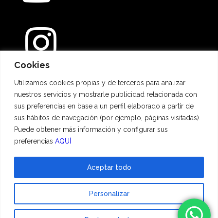
Cookies
Métodos de pago
Utilizamos cookies propias y de terceros para analizar
nuestros servicios y mostrarle publicidad relacionada con
sus preferencias en base a un perfil elaborado a partir de
sus hábitos de navegación (por ejemplo, páginas visitadas).
Puede obtener más información y configurar sus
preferencias
AQUÍ
Aceptar todo
© 2023 Hadescan All rights reserved ·
Aviso Legal
·
Política de privacidad
·
Personalizar
Política de cookies
| Powered by
binary