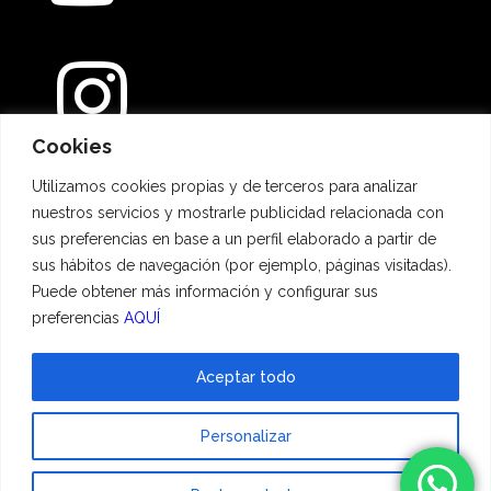
Cookies
Métodos de pago
Utilizamos cookies propias y de terceros para analizar
nuestros servicios y mostrarle publicidad relacionada con
sus preferencias en base a un perfil elaborado a partir de
sus hábitos de navegación (por ejemplo, páginas visitadas).
Puede obtener más información y configurar sus
preferencias
AQUÍ
Aceptar todo
© 2023 Hadescan All rights reserved ·
Aviso Legal
·
Política de privacidad
·
Personalizar
Política de cookies
| Powered by
binary