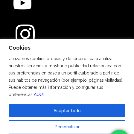
Cookies
Métodos de pago
Utilizamos cookies propias y de terceros para analizar
nuestros servicios y mostrarle publicidad relacionada con
sus preferencias en base a un perfil elaborado a partir de
sus hábitos de navegación (por ejemplo, páginas visitadas).
Puede obtener más información y configurar sus
preferencias
AQUÍ
Aceptar todo
© 2023 Hadescan All rights reserved ·
Aviso Legal
·
Política de privacidad
·
Personalizar
Política de cookies
| Powered by
binary