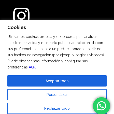
Cookies
Métodos de pago
Utilizamos cookies propias y de terceros para analizar
nuestros servicios y mostrarle publicidad relacionada con
sus preferencias en base a un perfil elaborado a partir de
sus hábitos de navegación (por ejemplo, páginas visitadas).
Puede obtener más información y configurar sus
preferencias
AQUÍ
Aceptar todo
© 2023 Hadescan All rights reserved ·
Aviso Legal
·
Política de privacidad
·
Personalizar
Política de cookies
| Powered by
binary
Rechazar todo