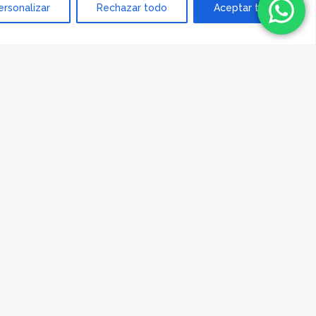
ersonalizar
Rechazar todo
Aceptar todo
 la vida sabes yo nunca
 robaste el corazón y
ve vacía y me recuerda
i llenos de amor el
 gustado todavía no
maullidos cuando
 dormías mucho y
 jugabas con Ruffo y