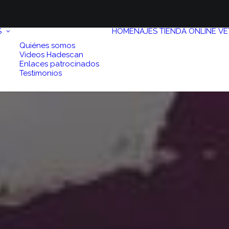
S
HOMENAJES
TIENDA ONLINE
VE
Quiénes somos
Videos Hadescan
Enlaces patrocinados
Testimonios