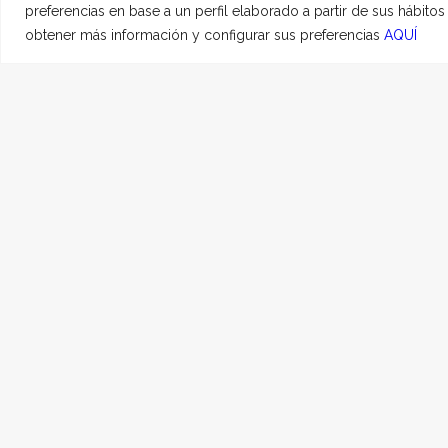
preferencias en base a un perfil elaborado a partir de sus hábito
obtener más información y configurar sus preferencias
AQUÍ
SIMBA
29 JULIO, 2020
|
EN
H
Mi Simba, mi gatuno, m
he tenido un gato tú f
desde ahí has sido el 
cada rincón a ti. Hemo
uno del otro por desg
me hago la idea de qu
bajaba tu comida y ve
hacías poses, cuando t