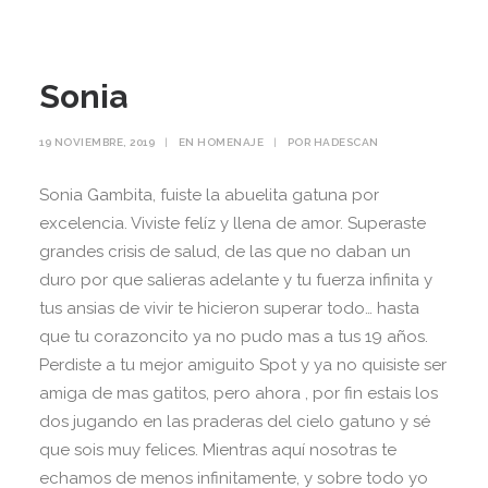
Sonia
19 NOVIEMBRE, 2019
|
EN
HOMENAJE
|
POR
HADESCAN
Sonia Gambita, fuiste la abuelita gatuna por
excelencia. Viviste felíz y llena de amor. Superaste
grandes crisis de salud, de las que no daban un
duro por que salieras adelante y tu fuerza infinita y
tus ansias de vivir te hicieron superar todo… hasta
que tu corazoncito ya no pudo mas a tus 19 años.
Perdiste a tu mejor amiguito Spot y ya no quisiste ser
amiga de mas gatitos, pero ahora , por fin estais los
dos jugando en las praderas del cielo gatuno y sé
que sois muy felices. Mientras aquí nosotras te
echamos de menos infinitamente, y sobre todo yo