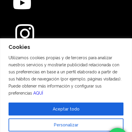
Cookies
Métodos de pago
Utilizamos cookies propias y de terceros para analizar
nuestros servicios y mostrarle publicidad relacionada con
sus preferencias en base a un perfil elaborado a partir de
sus hábitos de navegación (por ejemplo, páginas visitadas).
Puede obtener más información y configurar sus
preferencias
AQUÍ
Aceptar todo
© 2023 Hadescan All rights reserved ·
Aviso Legal
·
Política de privacidad
·
Personalizar
Política de cookies
| Powered by
binary