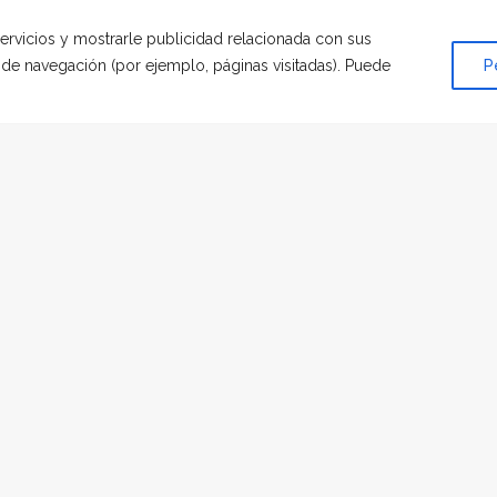
servicios y mostrarle publicidad relacionada con sus
s de navegación (por ejemplo, páginas visitadas). Puede
P
MENAJE
|
POR
LAURA
ó grandes huellas en mi vida.
nto te echo de menos, como noto tu ausencia en cada cosa qu
se como serlo.
oy