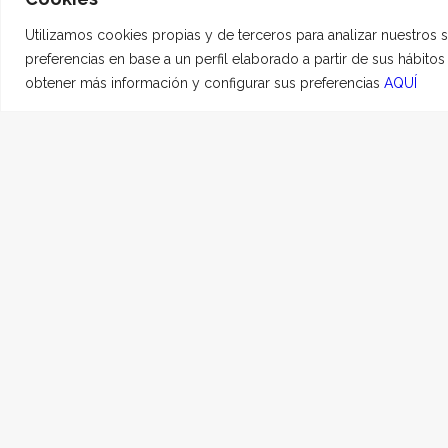
Utilizamos cookies propias y de terceros para analizar nuestros 
preferencias en base a un perfil elaborado a partir de sus hábito
obtener más información y configurar sus preferencias
AQUÍ
TOY
7 MAYO, 2024
|
EN
HO
Un pequeño ser que dej
Mi vida, no sabes cua
tan feliz que ahora no 
Te quiero siempre Toyt