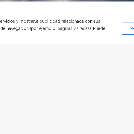
servicios y mostrarle publicidad relacionada con sus
s de navegación (por ejemplo, páginas visitadas). Puede
P
EN
HOMENAJE
|
POR
HADESCAN
 correr detrás de los corzos. Disfrútalo viejo amigo.