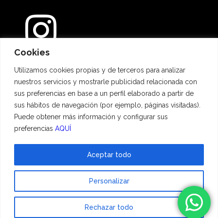
Cookies
Métodos de pago
Utilizamos cookies propias y de terceros para analizar
nuestros servicios y mostrarle publicidad relacionada con
sus preferencias en base a un perfil elaborado a partir de
sus hábitos de navegación (por ejemplo, páginas visitadas).
Puede obtener más información y configurar sus
preferencias
AQUÍ
Aceptar todo
© 2023 Hadescan All rights reserved ·
Aviso Legal
·
Política de privacidad
·
Personalizar
Política de cookies
| Powered by
binary
Rechazar todo