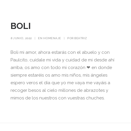
BOLI
8 JUNIO, 2022
|
EN
HOMENAJE
|
POR
BEATRIZ
Boli mi amor, ahora estarás con el abuelo y con
Paulcito, cuídale mi vida y cuidad de mi desde ahí
arriba, os amo con todo mi corazón ❤ en donde
siempre estaréis os amo mis niños, mis ángeles
espero veros el día que yo me vaya me vayáis a
recoger besos al cielo millones de abrazotes y
mimos de los nuestros con vuestras chuches.