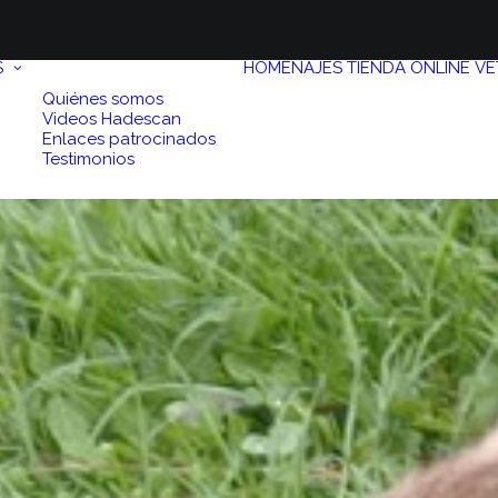
S
HOMENAJES
TIENDA ONLINE
VE
Quiénes somos
Videos Hadescan
Enlaces patrocinados
Testimonios