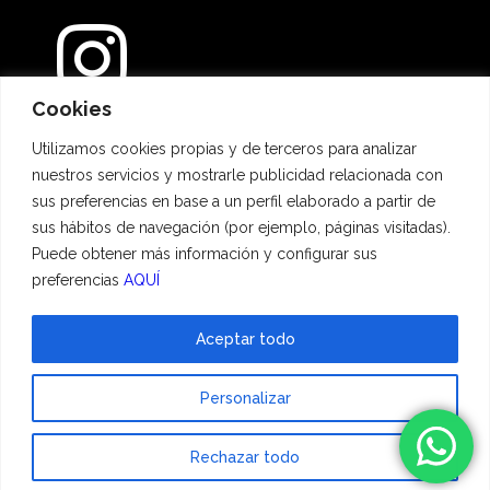
Cookies
Métodos de pago
Utilizamos cookies propias y de terceros para analizar
nuestros servicios y mostrarle publicidad relacionada con
sus preferencias en base a un perfil elaborado a partir de
sus hábitos de navegación (por ejemplo, páginas visitadas).
Puede obtener más información y configurar sus
preferencias
AQUÍ
Aceptar todo
© 2023 Hadescan All rights reserved ·
Aviso Legal
·
Política de privacidad
·
Personalizar
Política de cookies
| Powered by
binary
Rechazar todo