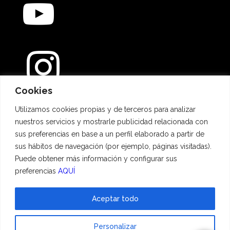
Cookies
Métodos de pago
Utilizamos cookies propias y de terceros para analizar
nuestros servicios y mostrarle publicidad relacionada con
sus preferencias en base a un perfil elaborado a partir de
sus hábitos de navegación (por ejemplo, páginas visitadas).
Puede obtener más información y configurar sus
preferencias
AQUÍ
Aceptar todo
© 2023 Hadescan All rights reserved ·
Aviso Legal
·
Política de privacidad
·
Personalizar