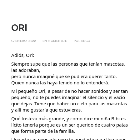
ORI
17 ENERO, 2022
|
EN
HOMENAJE
|
POR
BEGO
Adiós, Ori:
Siempre supe que las personas que tenían mascotas,
las adoraban,
pero nunca imaginé que se pudiera querer tanto.
Quien nunca las haya tenido no lo entenderá.
Mi pequeño Ori, a pesar de no hacer sonidos y ser tan
pequeño, no te puedes imaginar el silencio y el vacío
que dejas. Tiene que haber un cielo para las mascotas
y allí me gustaría que estuvieras.
Qué tristeza más grande, y como dice mi niña Bibi es
lícito tenerla porque es un ser querido de cuatro patas
que forma parte de la familia.
Llegaste sin pensarlo pero te quedaste para llenarnos