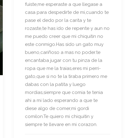
fuiste,me esperaste a que llegase a
casa para despedirte de mi,cuando te
pase el dedo por la carita y te
rozaste,te has ido de repente y aun no
me puedo creer que mi chiquitin no
este conmigo.Has sido un gato muy
bueno,cariñoso a mas no poder.te
encantaba jugar con tu pinza de la
ropa que me la traias,eres mi perri-
gato,que si no te la tiraba primero me
dabas con la patita y luego
mordias,siempre que comia te tenia
ahi a mi lado esperando a que te
diese algo de comer,mi gordi
comilon.Te quiero mi chiquitin y
siempre te llevare en mi corazon.