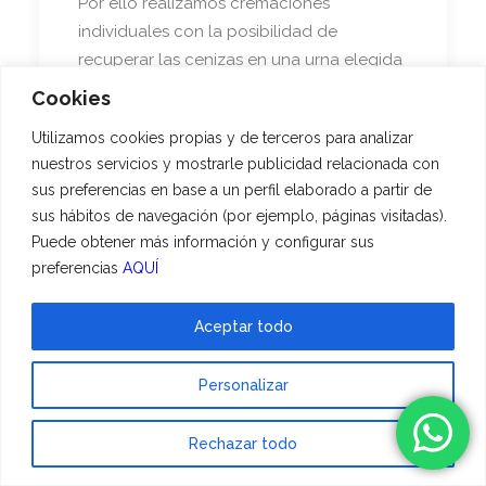
Por ello realizamos cremaciones
individuales con la posibilidad de
recuperar las cenizas en una urna elegida
por la familia.
Cookies
Utilizamos cookies propias y de terceros para analizar
Instalaciones
nuestros servicios y mostrarle publicidad relacionada con
pensadas para
sus preferencias en base a un perfil elaborado a partir de
despedirse con
sus hábitos de navegación (por ejemplo, páginas visitadas).
Puede obtener más información y configurar sus
calma
preferencias
AQUÍ
Disponemos de salas de despedida y
Aceptar todo
ofrecemos la posibilidad de asistir a la
cremación, permitiendo que quienes lo
Personalizar
necesiten puedan vivir ese último adiós de
una forma íntima y respetuosa.
Rechazar todo