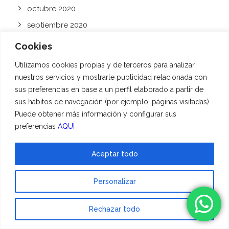
octubre 2020
septiembre 2020
agosto 2020
Cookies
julio 2020
Utilizamos cookies propias y de terceros para analizar
junio 2020
nuestros servicios y mostrarle publicidad relacionada con
sus preferencias en base a un perfil elaborado a partir de
mayo 2020
sus hábitos de navegación (por ejemplo, páginas visitadas).
abril 2020
Puede obtener más información y configurar sus
marzo 2020
preferencias
AQUÍ
febrero 2020
Aceptar todo
enero 2020
diciembre 2019
Personalizar
noviembre 2019
octubre 2019
Rechazar todo
septiembre 2019