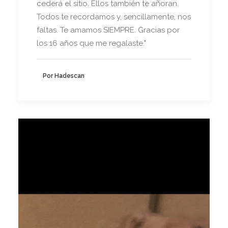
cederá el sitio. Ellos también te añoran.
Todos te recordamos y, sencillamente, nos
faltas. Te amamos SIEMPRE. Gracias por
los 16 años que me regalaste."
Por Hadescan