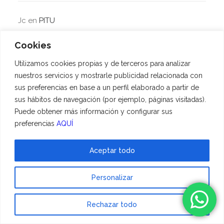
Jc
en
PITU
Luis Alberto Lagos Dormes
en
Manchitas
Cookies
Lines
en
TANGO
Utilizamos cookies propias y de terceros para analizar
Silvia
en
TANGO
nuestros servicios y mostrarle publicidad relacionada con
Vicky
en
Manchitas
sus preferencias en base a un perfil elaborado a partir de
sus hábitos de navegación (por ejemplo, páginas visitadas).
Puede obtener más información y configurar sus
ARCHIVOS
preferencias
AQUÍ
Aceptar todo
agosto 2026
julio 2026
Personalizar
junio 2026
mayo 2026
Rechazar todo
abril 2026