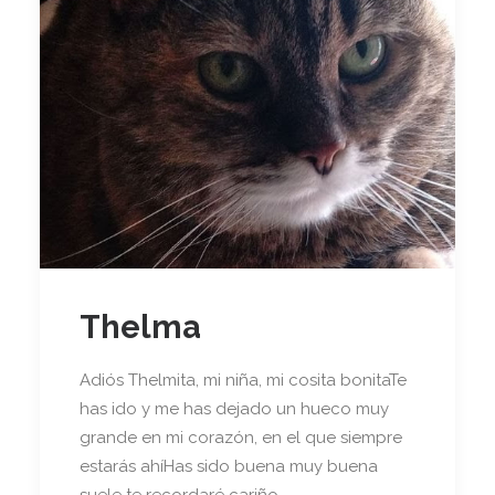
Thelma
Adiós Thelmita, mi niña, mi cosita bonitaTe
has ido y me has dejado un hueco muy
grande en mi corazón, en el que siempre
estarás ahíHas sido buena muy buena
suele te recordaré cariño